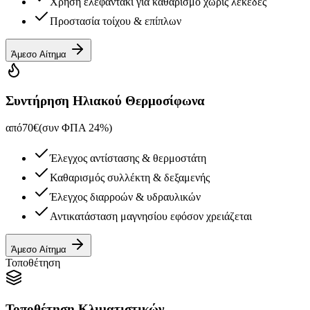
Χρήση ελεφαντάκι για καθαρισμό χωρίς λεκέδες
Προστασία τοίχου & επίπλων
Άμεσο Αίτημα
Συντήρηση Ηλιακού Θερμοσίφωνα
από
70
€
(συν ΦΠΑ 24%)
Έλεγχος αντίστασης & θερμοστάτη
Καθαρισμός συλλέκτη & δεξαμενής
Έλεγχος διαρροών & υδραυλικών
Αντικατάσταση μαγνησίου εφόσον χρειάζεται
Άμεσο Αίτημα
Τοποθέτηση
Τοποθέτηση Κλιματιστικών